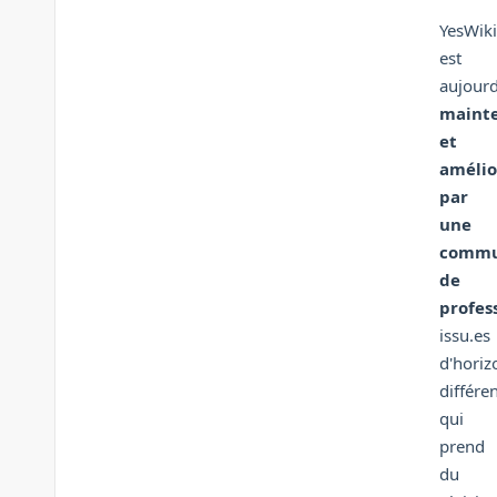
YesWiki
est
aujourd
maint
et
amélio
par
une
commu
de
profes
issu.es
d'horiz
différe
qui
prend
du