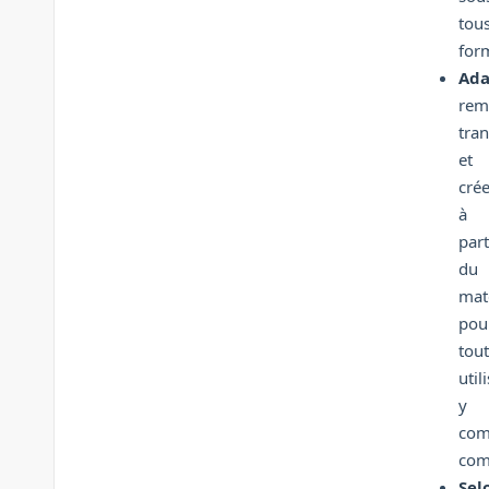
tou
for
Ada
remi
tra
et
crée
à
part
du
mat
pou
tou
util
y
com
com
Sel