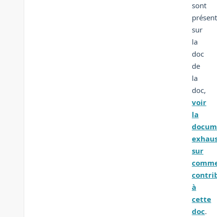
sont
présen
sur
la
doc
de
la
doc,
voir
la
docum
exhaus
sur
comm
contri
à
cette
doc
.