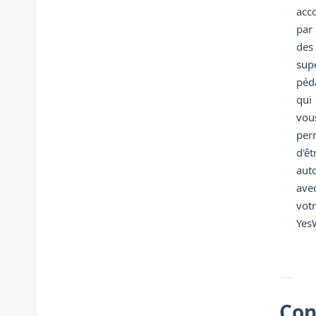
acc
par
des
sup
péd
qui
vou
per
d'êt
aut
ave
vot
YesW
Con