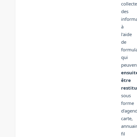
collecte
des
informa
à
l'aide
de
formula
qui
peuven
ensuit
être
restit
sous
forme
d'agend
carte,
annuair
fil