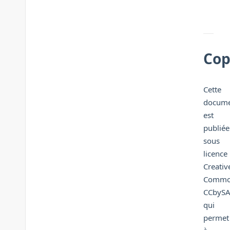
Cop
Cette
docume
est
publiée
sous
licence
Creativ
Commo
CCbyS
qui
permet