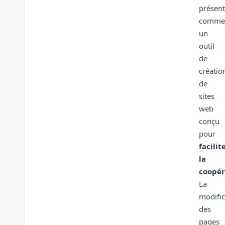
présen
comme
un
outil
de
créatio
de
sites
web
conçu
pour
facilit
la
coopér
La
modific
des
pages