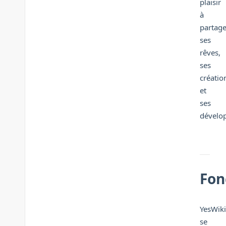
plaisir
à
partage
ses
rêves,
ses
créatio
et
ses
dévelo
Fon
YesWiki
se