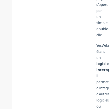
s'opère
par
un
simple
double
clic.
YesWiki
étant
un
logicie
intero
il
permet
d'intég
d'autre
logiciel
ou