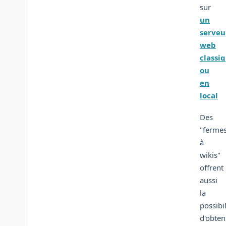
sur
un
serveu
web
classi
ou
en
local
Des
"ferme
à
wikis"
offrent
aussi
la
possibil
d'obten