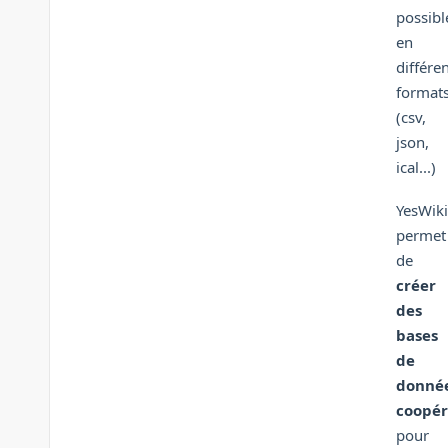
possibl
en
différe
format
(csv,
json,
ical...)
YesWiki
permet
de
créer
des
bases
de
donné
coopér
pour