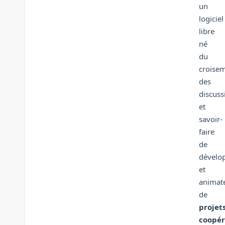
un
logiciel
libre
né
du
croise
des
discuss
et
savoir-
faire
de
dévelo
et
animat
de
projet
coopér