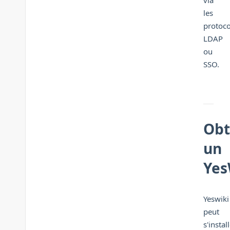
via
les
protoco
LDAP
ou
SSO.
Obt
un
Yes
Yeswiki
peut
s'instal