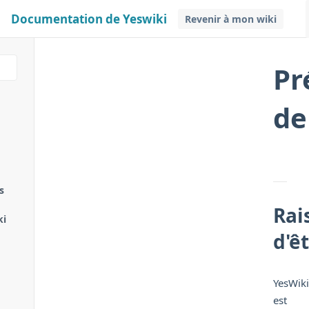
Documentation de Yeswiki
Revenir à mon wiki
Pr
de
s
Rai
ki
d'ê
YesWiki
est