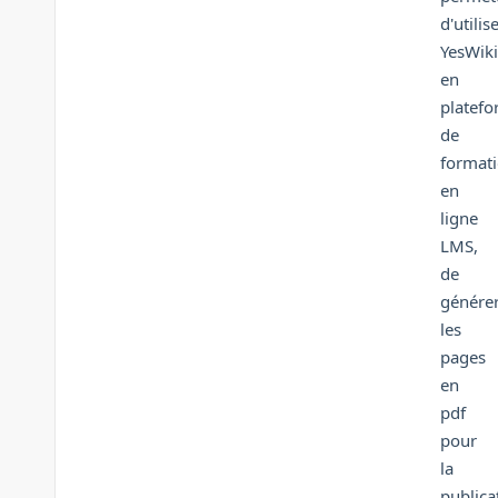
d'utilis
YesWiki
en
platef
de
format
en
ligne
LMS,
de
génére
les
pages
en
pdf
pour
la
publica