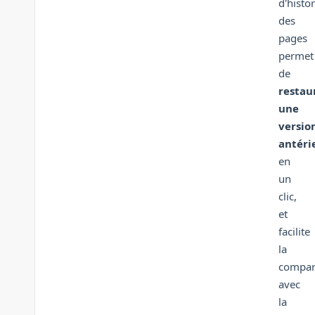
d'histo
des
pages
permet
de
restau
une
versio
antéri
en
un
clic,
et
facilite
la
compar
avec
la