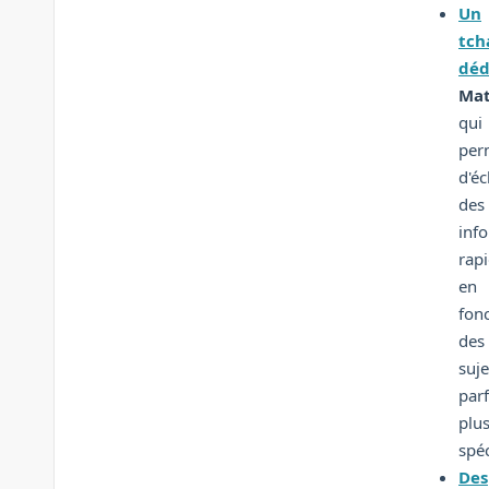
Un
tch
déd
Mat
qui
per
d'é
des
inf
rap
en
fon
des
suje
parf
plu
spéc
Des