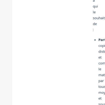
à
qui
le
souhait
de
:
Par
copi
dist
et
com
le
mat
par
tou
moy
et
sou