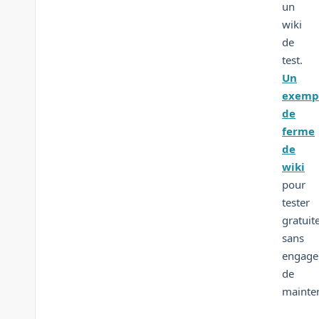
un
wiki
de
test.
Un
exemp
de
ferme
de
wiki
pour
tester
gratuit
sans
engag
de
mainte