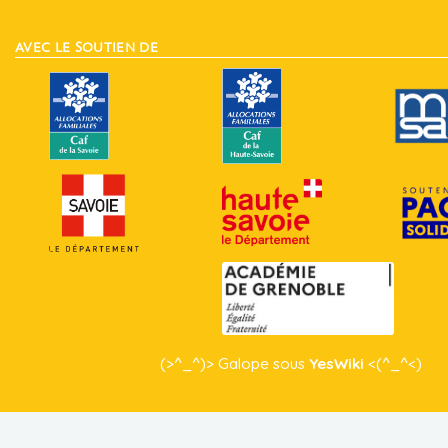
AVEC LE SOUTIEN DE
(>^_^)> Galope sous
YesWiki
<(^_^<)