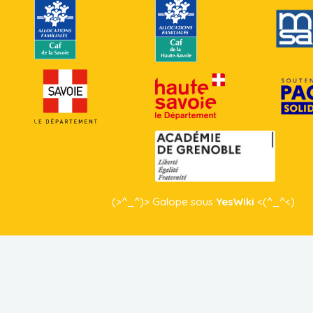
(>^_^)> Galope sous
YesWiki
<(^_^<)