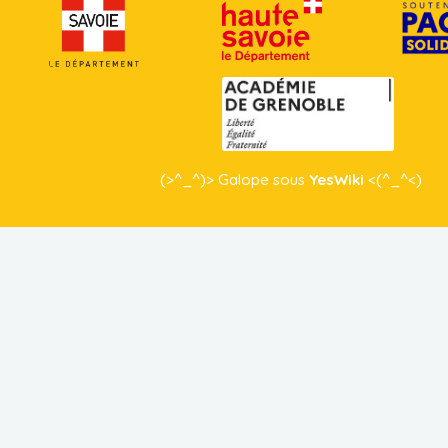
(>^_^)> Galope sous
YesWiki
<(^_^<)