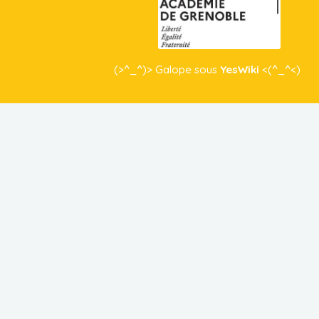
(>^_^)> Galope sous
YesWiki
<(^_^<)