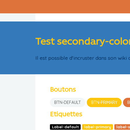
Test secondary-colo
Il est possible d'incruster dans son wiki 
Boutons
BTN-DEFAULT
BTN-PRIMARY
B
Etiquettes
Label-default
label-primary
label-