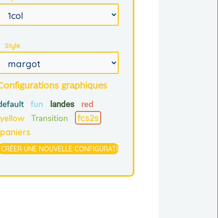
Style
Configurations graphiques
default
fun
red
landes
fcs2s
yellow
Transition
paniers
CRÉER UNE NOUVELLE CONFIGURATION GRAPHIQUE