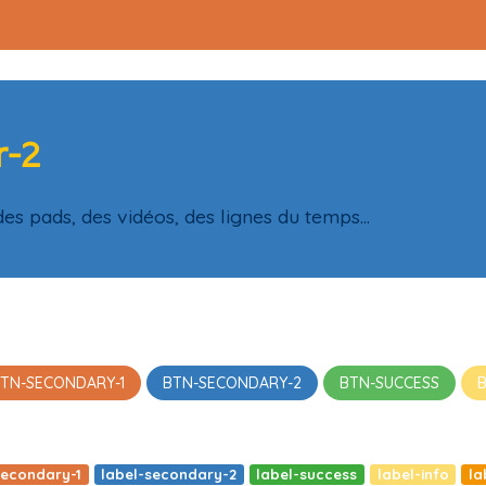
r-2
des pads, des vidéos, des lignes du temps...
TN-SECONDARY-1
BTN-SECONDARY-2
BTN-SUCCESS
secondary-1
label-secondary-2
label-success
label-info
la