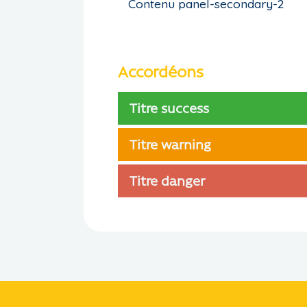
Contenu panel-secondary-2
Accordéons
Titre success
Titre warning
Titre danger