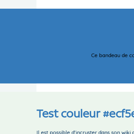
Ce bandeau de c
Test couleur #ecf5
Il est possible d'incruster dans son wiki 