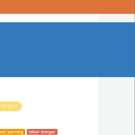
BTN-INFO
bel-warning
label-danger