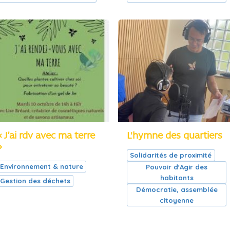
« J’ai rdv avec ma terre
L'hymne des quartiers
»
Solidarités de proximité
Environnement & nature
Pouvoir d'Agir des
habitants
Gestion des déchets
Démocratie, assemblée
citoyenne