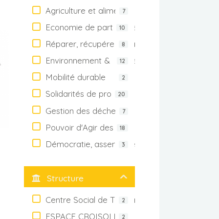
Agriculture et alimentation
7
Economie de partage, entraide
10
Réparer, récupérer, fabriquer
8
Environnement & nature
12
Mobilité durable
2
Solidarités de proximité
20
Gestion des déchets
7
Pouvoir d'Agir des habitants
18
Démocratie, assemblée citoyenne
3
Structure
Centre Social de Thonon les Bains
2
ESPACE CROISOLLET
2