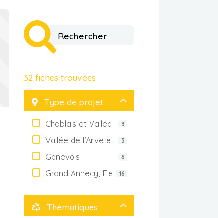
32
fiches trouvées
Type de projet
Chablais et Vallée verte
3
Vallée de l’Arve et Sources du lac
3
Genevois
6
Grand Annecy, Fier et Usses
16
Thématiques