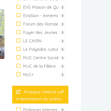
EVS Maison de Quartier de Gaillard
2
EVaSion - Annemasse
3
Forum des Romains MJC Centre social
3
Foyer des Jeunes Éducation Populaire de Pas
3
LE CAIRN
2
Le Polyèdre, culture et loisirs pour tous
5
MJC Centre Social La Roche Sur Foron & Pay
2
MJC de la Fillière
2
NLC+
2
Pratique Interne ou
à destination du public
Pratiques internes
5