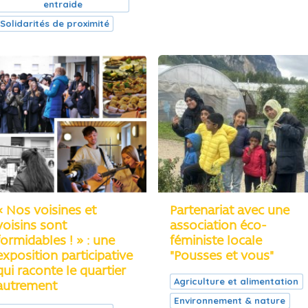
entraide
Solidarités de proximité
« Nos voisines et
Partenariat avec une
voisins sont
association éco-
formidables ! » : une
féministe locale
exposition participative
"Pousses et vous"
qui raconte le quartier
Agriculture et alimentation
autrement
Environnement & nature