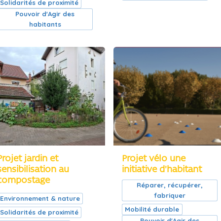
Solidarités de proximité
Pouvoir d'Agir des
habitants
Projet jardin et
Projet vélo une
sensibilisation au
initiative d'habitant
compostage
Réparer, récupérer,
fabriquer
Environnement & nature
Mobilité durable
Solidarités de proximité
Pouvoir d'Agir des