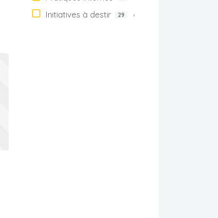
Initiatives à destination du public
29