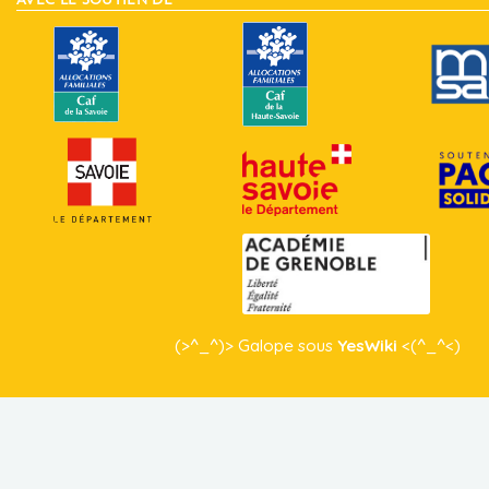
AVEC LE SOUTIEN DE
(>^_^)> Galope sous
YesWiki
<(^_^<)