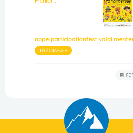
Fichier :
appelparticipationfestivalalimente
TÉLÉCHARGER
PD