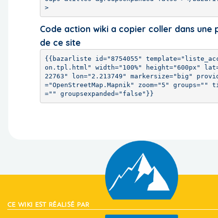
>
Code action wiki a copier coller dans une
de ce site
{{bazarliste id="8754055" template="liste_ac
on.tpl.html" width="100%" height="600px" lat
22763" lon="2.213749" markersize="big" provi
="OpenStreetMap.Mapnik" zoom="5" groups="" t
="" groupsexpanded="false"}}
CE WIKI EST RÉALISÉ PAR