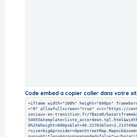
Code embed a copier coller dans votre si
<iframe width="100%" height="600px" framebor
="0" allowfullscreen="true" src="https://cen
sociaux-en-transition.fr/?BazaR/bazariframe&
54055&template=liste_accordeon.tpl.html&widt
0%25&height=600px&lat=46.22763&lon=2.213749&
rsize=big&provider=OpenStreetMap.Mapnik&zoom
oups=&titles=&groupsexpanded=false"></bazari