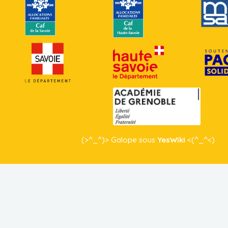
(>^_^)> Galope sous
YesWiki
<(^_^<)