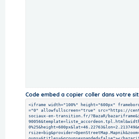
Code embed a copier coller dans votre si
<iframe width="100%" height="600px" framebor
="0" allowfullscreen="true" src="https://cen
sociaux-en-transition.fr/?BazaR/bazariframe&
90056&template=liste_accordeon.tpl.html&widt
0%25&height=600px&lat=46.22763&lon=2.213749&
rsize=big&provider=OpenStreetMap.Mapnik&zoom
oups=&titles=&groupsexpanded=false"></bazari