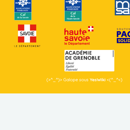
(>^_^)> Galope sous
YesWiki
<(^_^<)