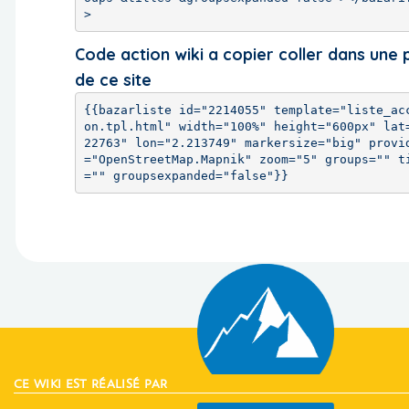
>
Code action wiki a copier coller dans une
de ce site
{{bazarliste id="2214055" template="liste_ac
on.tpl.html" width="100%" height="600px" lat
22763" lon="2.213749" markersize="big" provi
="OpenStreetMap.Mapnik" zoom="5" groups="" t
="" groupsexpanded="false"}}
CE WIKI EST RÉALISÉ PAR