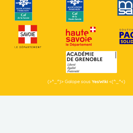
(>^_^)> Galope sous
YesWiki
<(^_^<)