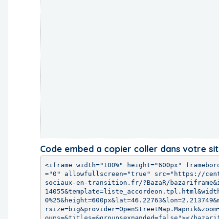
Code embed a copier coller dans votre si
<iframe width="100%" height="600px" framebor
="0" allowfullscreen="true" src="https://cen
sociaux-en-transition.fr/?BazaR/bazariframe&
14055&template=liste_accordeon.tpl.html&widt
0%25&height=600px&lat=46.22763&lon=2.213749&
rsize=big&provider=OpenStreetMap.Mapnik&zoom
oups=&titles=&groupsexpanded=false"></bazari