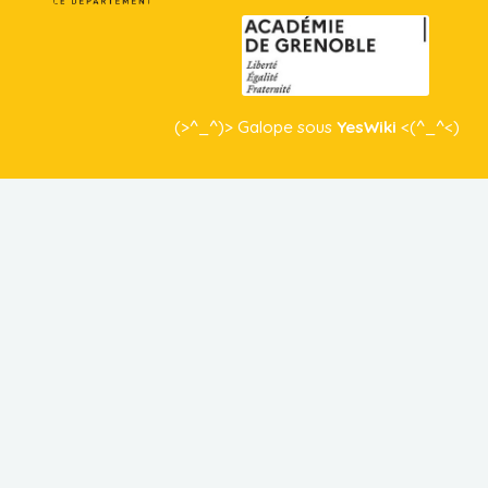
(>^_^)> Galope sous
YesWiki
<(^_^<)