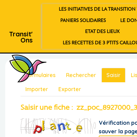
LES INITIATIVES DE LA TRANSITION 
PANIERS SOLIDAIRES
LE DO
ETAT DES LIEUX
Transit'
Ons
LES RECETTES DE 3 PTITS CAILLO
Formulaires
Rechercher
Saisir
Li
Importer
Exporter
Saisir une fiche : zz_poc_8927000_
Vérification p
sauver la pag