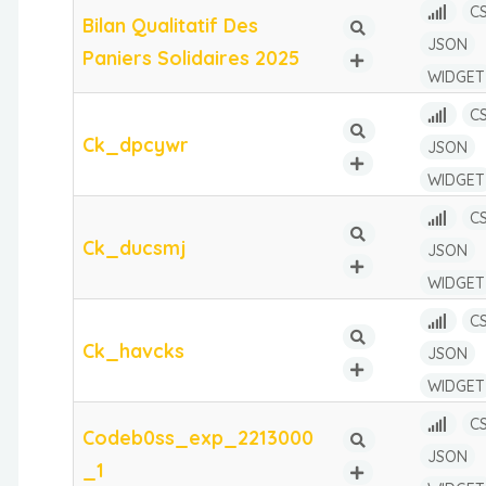
C
Bilan Qualitatif Des
JSON
Paniers Solidaires 2025
WIDGET
C
Ck_dpcywr
JSON
WIDGET
C
Ck_ducsmj
JSON
WIDGET
C
Ck_havcks
JSON
WIDGET
C
Codeb0ss_exp_2213000
JSON
_1