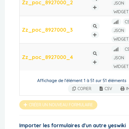
Zz_poc_8927000_2
JSON
WIDGET
C
Zz_poc_8927000_3
JSON
WIDGET
C
Zz_poc_8927000_4
JSON
WIDGET
Affichage de l'élément 1 à 51 sur 51 éléments
COPIER
CSV
I
CRÉER UN NOUVEAU FORMULAIRE
Importer les formulaires d'un autre yeswiki