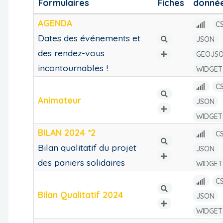
Formulaires
Fiches
donné
AGENDA
C
Dates des événements et
JSON
des rendez-vous
GEOJS
incontournables !
WIDGET
C
Animateur
JSON
WIDGET
BILAN 2024 *2
C
Bilan qualitatif du projet
JSON
des paniers solidaires
WIDGET
C
Bilan Qualitatif 2024
JSON
WIDGET