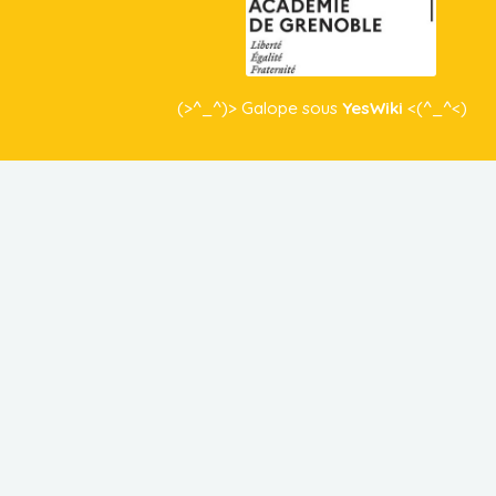
(>^_^)> Galope sous
YesWiki
<(^_^<)