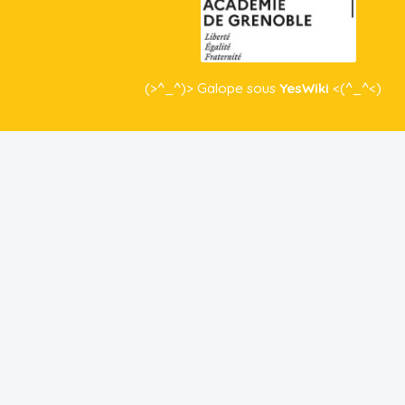
(>^_^)> Galope sous
YesWiki
<(^_^<)