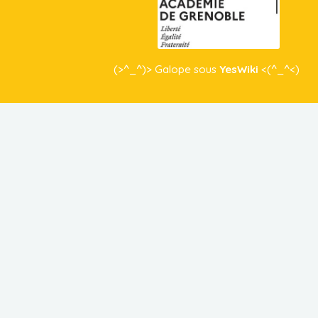
(>^_^)> Galope sous
YesWiki
<(^_^<)