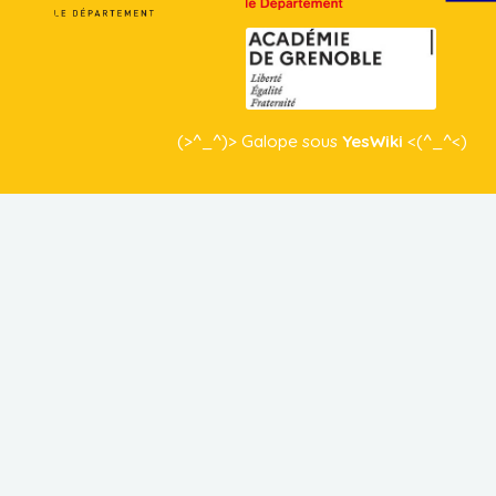
(>^_^)> Galope sous
YesWiki
<(^_^<)